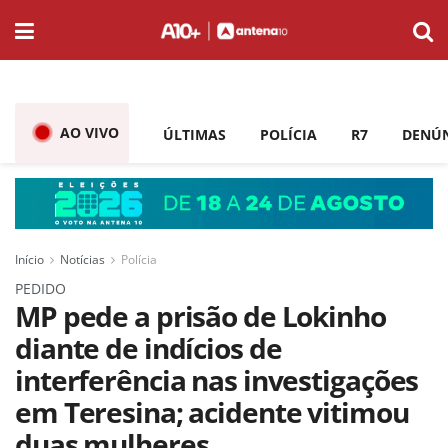
AO VIVO
ÚLTIMAS
POLÍCIA
R7
DENÚ
Início
Notícias
Polícia
PEDIDO
MP pede a prisão de Lokinho
diante de indícios de
interferência nas investigações
em Teresina; acidente vitimou
duas mulheres