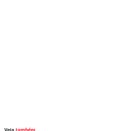
Veja
também