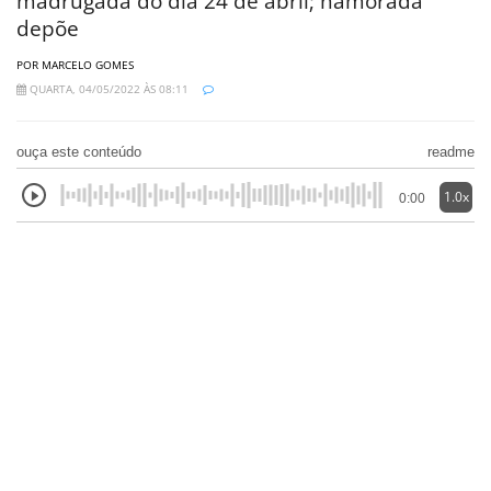
madrugada do dia 24 de abril; namorada
depõe
POR MARCELO GOMES
QUARTA, 04/05/2022 ÀS 08:11
ouça este conteúdo
readme
1.0x
0:00