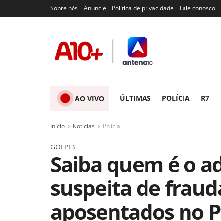
Sobre nós
Anuncie
Política de privacidade
Fale conosco
ÚLTIMAS
POLÍCIA
R7
AO VIVO
Início
Notícias
Polícia
GOLPES
Saiba quem é o a
suspeita de frau
aposentados no P