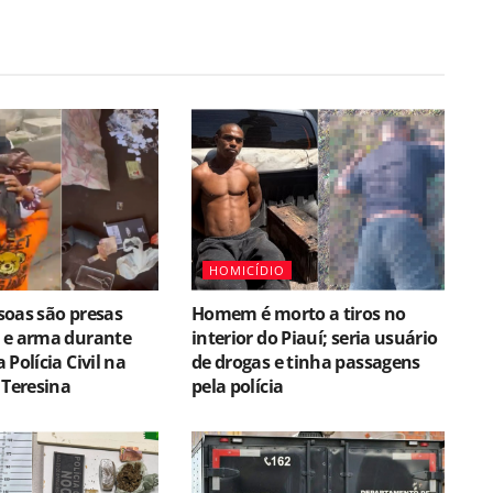
HOMICÍDIO
soas são presas
Homem é morto a tiros no
 e arma durante
interior do Piauí; seria usuário
Polícia Civil na
de drogas e tinha passagens
 Teresina
pela polícia