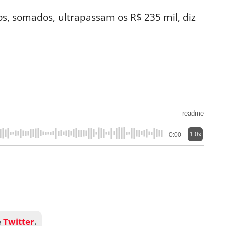
s, somados, ultrapassam os R$ 235 mil, diz
readme
1.0x
0:00
e
Twitter
.