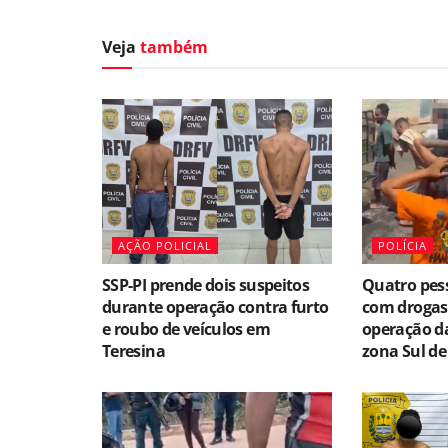
Veja
também
AÇÃO POLICIAL
POLÍCIA
SSP-PI prende dois suspeitos
Quatro pes
durante operação contra furto
com drogas
e roubo de veículos em
operação da 
Teresina
zona Sul de