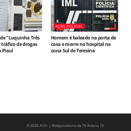
AÇÃO POLICIAL
nde "Luquinha Três
Homem é baleado na porta de
 tráfico de drogas
casa e morre no hospital na
o Piauí
zona Sul de Teresina
© 2026 A10+ | Webjornalismo da TV Antena 10.