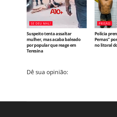
SE DEU MAL!
PRISÃO
Suspeito tenta assaltar
Polícia pre
mulher, mas acaba baleado
Pernas" por
por popular que reage em
no litoral d
Teresina
Dê sua opinião: