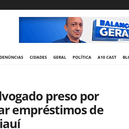
DENÚNCIAS
CIDADES
GERAL
POLÍTICA
A10 CAST
BL
dvogado preso por
dar empréstimos de
iauí