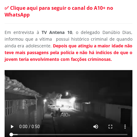
✅ Clique aqui para seguir o canal do A10+ no
WhatsApp
Em entrevista à
TV Antena 10
, o delegado Danúbio Dias,
informou que a vítima possui histórico criminal de quando
ainda era adolescente.
Depois que atingiu a maior idade não
teve mais passagens pela polícia e não há indícios de que o
jovem teria envolvimento com facções criminosas.