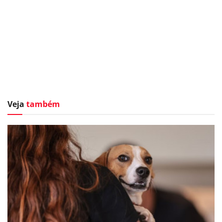
Veja
também