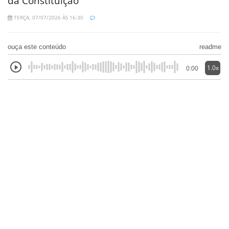
da Constituição
TERÇA, 07/07/2026 ÀS 16:30
ouça este conteúdo
readme
1.0x
0:00