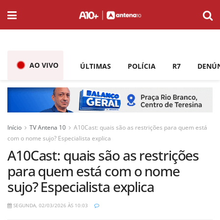
AO VIVO
ÚLTIMAS
POLÍCIA
R7
DENÚ
Início
TV Antena 10
A10Cast: quais são as restrições para quem está
com o nome sujo? Especialista explica
A10Cast: quais são as restrições
para quem está com o nome
sujo? Especialista explica
SEGUNDA, 02/03/2026 ÀS 10:03