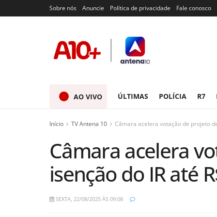
Sobre nós
Anuncie
Política de privacidade
Fale conosco
ÚLTIMAS
POLÍCIA
R7
AO VIVO
Início
TV Antena 10
Câmara acelera votação de projeto de
Câmara acelera vo
isenção do IR até R
SEXTA, 22/08/2025 ÀS 09:08