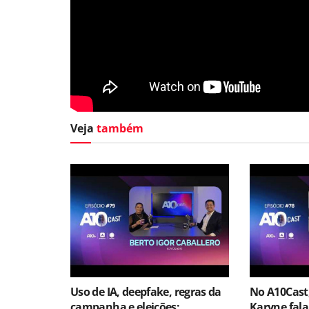
Veja
também
Uso de IA, deepfake, regras da
No A10Cast
campanha e eleições:
Karyne fala 