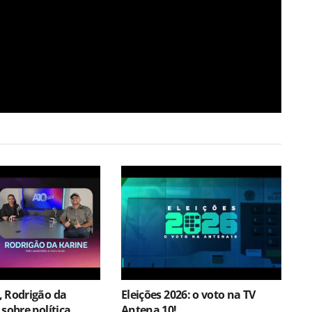
, Rodrigão da
Eleições 2026: o voto na TV
sobre política,
Antena 10!