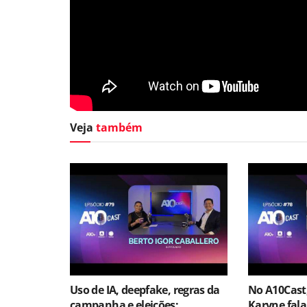
Veja
também
Uso de IA, deepfake, regras da
No A10Cast
campanha e eleições:
Karyne fala 