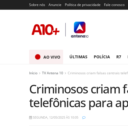
Sobre nós
Anuncie
Política de privacidade
Fale conosco
ÚLTIMAS
POLÍCIA
R7
AO VIVO
Início
TV Antena 10
Criminosos criam falsas centrais tele
Criminosos criam f
telefônicas para ap
SEGUNDA, 12/05/2025 ÀS 10:05