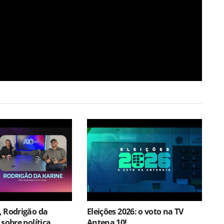
, Rodrigão da
Eleições 2026: o voto na TV
sobre política,
Antena 10!