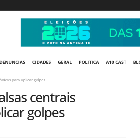
DENÚNCIAS
CIDADES
GERAL
POLÍTICA
A10 CAST
BL
fônicas para aplicar golpes
alsas centrais
licar golpes