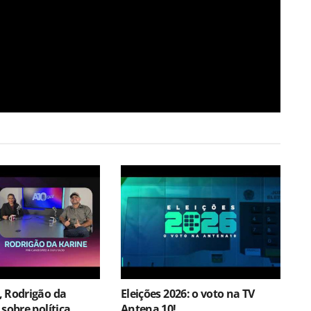
, Rodrigão da
Eleições 2026: o voto na TV
sobre política,
Antena 10!