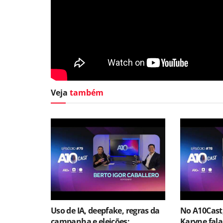
Veja
também
Uso de IA, deepfake, regras da
No A10Cast
campanha e eleições:
Karyne fala 