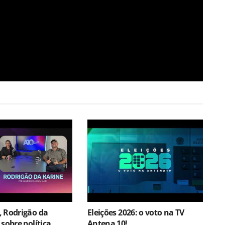
, Rodrigão da
Eleições 2026: o voto na TV
sobre política,
Antena 10!