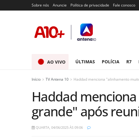
Sobre nós
Anuncie
Política de privacidade
Fale conosco
ÚLTIMAS
POLÍCIA
R7
AO VIVO
Início
TV Antena 10
Haddad menciona "alinhamento muito
Haddad menciona 
grande" após reun
QUARTA, 04/06/2025 ÀS 09:06