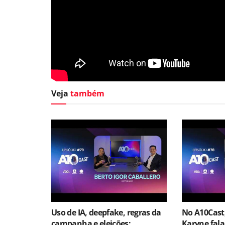
Veja
também
Uso de IA, deepfake, regras da
No A10Cast
campanha e eleições:
Karyne fala 