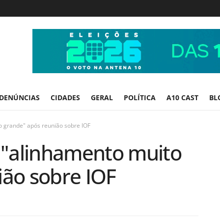
DENÚNCIAS
CIDADES
GERAL
POLÍTICA
A10 CAST
BL
 grande" após reunião sobre IOF
"alinhamento muito
ião sobre IOF