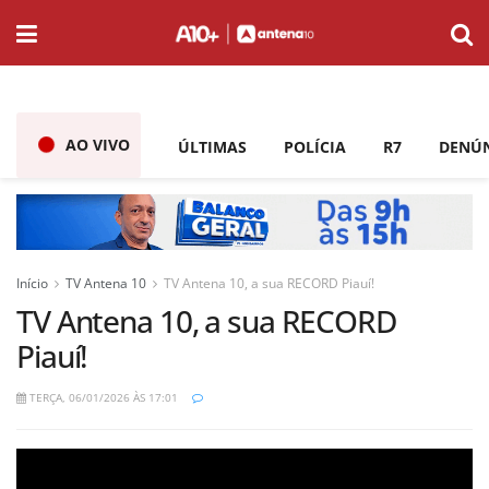
AO VIVO
ÚLTIMAS
POLÍCIA
R7
DENÚ
Início
TV Antena 10
TV Antena 10, a sua RECORD Piauí!
TV Antena 10, a sua RECORD
Piauí!
TERÇA, 06/01/2026 ÀS 17:01