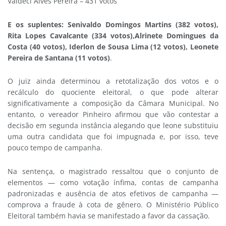
Valdeci Alves Pereira – 431 votos
E os s
uplentes: Senivaldo Domingos Martins (382 votos),
Rita Lopes Cavalcante (334 votos),Alrinete Domingues da
Costa (40 votos), Iderlon de Sousa Lima (12 votos), Leonete
Pereira de Santana (11 votos)
.
O juiz ainda determinou a retotalização dos votos e o
recálculo do quociente eleitoral, o que pode alterar
significativamente a composição da Câmara Municipal. No
entanto, o vereador Pinheiro afirmou que vão contestar a
decisão em segunda instância alegando que leone substituiu
uma outra candidata que foi impugnada e, por isso, teve
pouco tempo de campanha.
Na sentença, o magistrado ressaltou que o conjunto de
elementos — como votação ínfima, contas de campanha
padronizadas e ausência de atos efetivos de campanha —
comprova a fraude à cota de gênero. O Ministério Público
Eleitoral também havia se manifestado a favor da cassação.