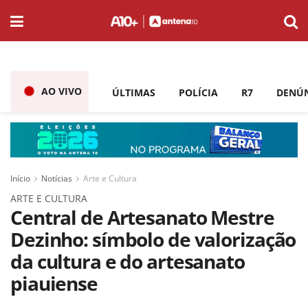
AO VIVO
ÚLTIMAS
POLÍCIA
R7
DENÚ
Início
Notícias
Arte e Cultura
ARTE E CULTURA
Central de Artesanato Mestre
Dezinho: símbolo de valorização
da cultura e do artesanato
piauiense