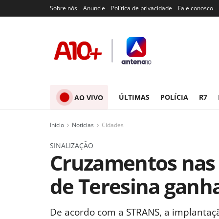
Sobre nós
Anuncie
Política de privacidade
Fale conosco
ÚLTIMAS
POLÍCIA
R7
AO VIVO
Início
Notícias
Cidades
SINALIZAÇÃO
Cruzamentos nas 
de Teresina ganh
De acordo com a STRANS, a implantaçã