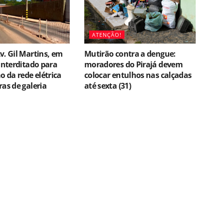
ATENÇÃO!
v. Gil Martins, em
Mutirão contra a dengue:
 interditado para
moradores do Pirajá devem
 da rede elétrica
colocar entulhos nas calçadas
ras de galeria
até sexta (31)