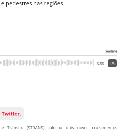
s e pedestres nas regiões
readme
1.0x
0:00
e
Twitter
.
 e Trânsito (STRANS) colocou dois novos cruzamentos