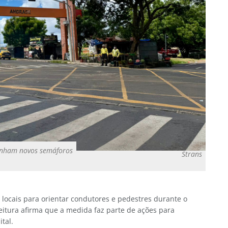
ganham novos semáforos
Strans
 locais para orientar condutores e pedestres durante o
eitura afirma que a medida faz parte de ações para
tal.