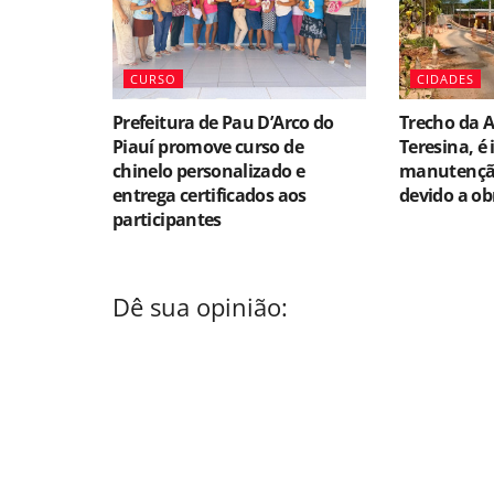
CURSO
CIDADES
Prefeitura de Pau D’Arco do
Trecho da A
Piauí promove curso de
Teresina, é
chinelo personalizado e
manutenção
entrega certificados aos
devido a ob
participantes
Dê sua opinião: