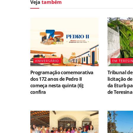
Veja
também
ANIVERSÁRIO
EM TERESI
Programação comemorativa
Tribunal d
dos 172 anos de Pedro II
licitação d
começa nesta quinta (6);
da Eturb p
confira
de Teresina