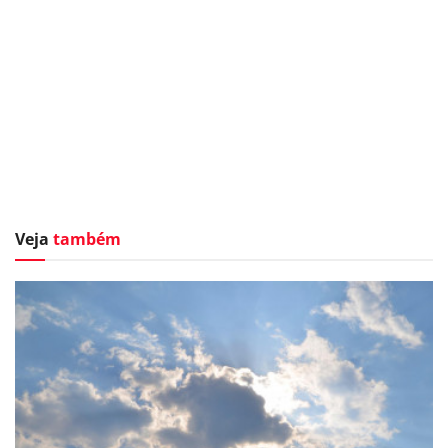
Veja
também