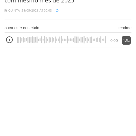
com mesmo mês de 2025
QUINTA, 28/05/2026 ÀS 20:03
ouça este conteúdo
readme
1.0x
0:00