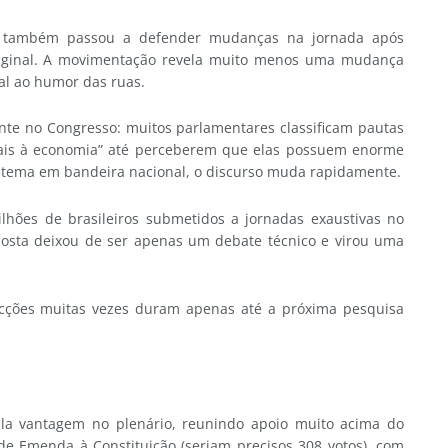
e, também passou a defender mudanças na jornada após
 original. A movimentação revela muito menos uma mudança
al ao humor das ruas.
nte no Congresso: muitos parlamentares classificam pautas
diciais à economia” até perceberem que elas possuem enorme
 tema em bandeira nacional, o discurso muda rapidamente.
hões de brasileiros submetidos a jornadas exaustivas no
oposta deixou de ser apenas um debate técnico e virou uma
vicções muitas vezes duram apenas até a próxima pesquisa
la vantagem no plenário, reunindo apoio muito acima do
e Emenda à Constituição (seriam precisos 308 votos), com