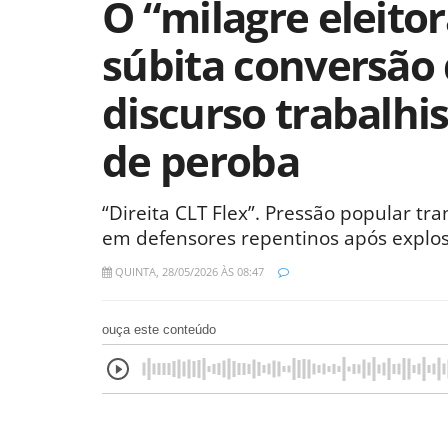
O “milagre eleitor
súbita conversão
discurso trabalhis
de peroba
“Direita CLT Flex”. Pressão popular tra
em defensores repentinos após explos
QUINTA, 28/05/2026 ÀS 08:47
ouça este conteúdo