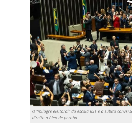
O “milagre eleitoral” da escala 6x1 e a súbita conve
direito a óleo de peroba