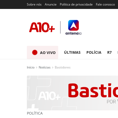
Sobre nós
Anuncie
Política de privacidade
Fale conosco
ÚLTIMAS
POLÍCIA
R7
AO VIVO
Início
Notícias
Bastidores
POLÍTICA