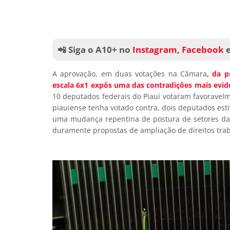
📲 Siga o A10+ no
Instagram
,
Facebook
A aprovação, em duas votações na Câmara
, da 
escala 6x1 expôs uma das contradições mais eviden
10 deputados federais do Piauí votaram favorave
piauiense tenha votado contra, dois deputados es
uma mudança repentina de postura de setores da 
duramente propostas de ampliação de direitos trab