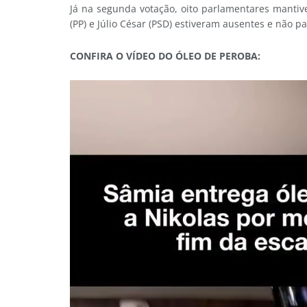
Já na segunda votação, oito parlamentares mantiv
(PP) e Júlio César (PSD) estiveram ausentes e não p
CONFIRA O VÍDEO DO ÓLEO DE PEROBA: