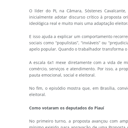
O líder do PL na Câmara, Sóstenes Cavalcant
inicialmente adotar discurso crítico à proposta
ideológica real e muito mais uma adaptação eleitor
E isso ajuda a explicar um comportamento recorre
sociais como “populistas”, “inviáveis” ou “preju
apelo popular. Quando o trabalhador transforma o
A escala 6x1 mexe diretamente com a vida de mil
comércio, serviços e atendimento. Por isso, a pr
pauta emocional, social e eleitoral.
No fim, o episódio mostra que, em Brasília, con
eleitoral.
Como votaram os deputados do Piauí
No primeiro turno, a proposta avançou com amp
mínimo exigido para aprovação de uma Proposta d