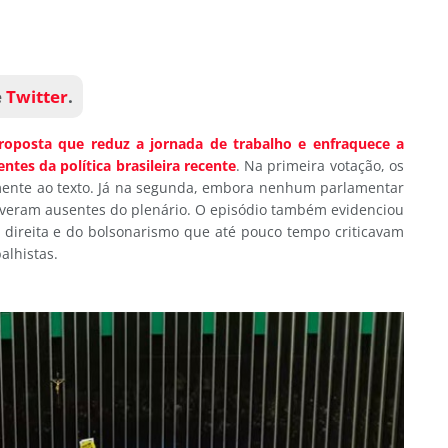
e
Twitter
.
proposta que reduz a jornada de trabalho e enfraquece a
tes da política brasileira recente
. Na primeira votação, os
lmente ao texto. Já na segunda, embora nenhum parlamentar
tiveram ausentes do plenário. O episódio também evidenciou
direita e do bolsonarismo que até pouco tempo criticavam
alhistas.