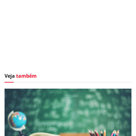
Veja
também