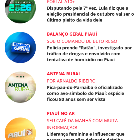
PORTAL A10+
Disputando pela 7ª vez, Lula diz que a
eleição presidencial de outubro vai ser o
último pleito da vida dele
BALANÇO GERAL PIAUÍ
SOB O COMANDO DE BETO REGO
Polícia prende "Ratão", investigado por
tráfico de drogas e envolvido com
tentativa de homicídio no Piauí
ANTENA RURAL
POR ARNALDO RIBEIRO
Pica-pau-do-Parnaíba é oficializado
como ave-símbolo do Piauí; espécie
ficou 80 anos sem ser vista
PIAUÍ NO AR
SEU CAFÉ DA MANHÃ COM MUITA
INFORMAÇÃO!
Liderança feminina e influencer que
gravou execução: delegado detalha