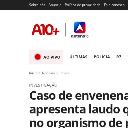
Sobre nós
Anuncie
Política de privacidade
Fale conosco
ÚLTIMAS
POLÍCIA
R7
AO VIVO
Início
Notícias
Polícia
INVESTIGAÇÃO
Caso de envenen
apresenta laudo 
no organismo de 