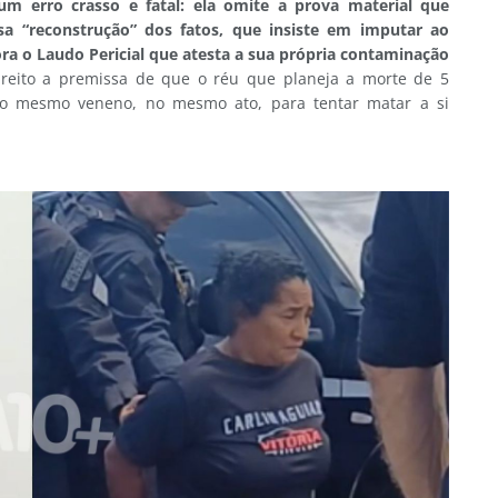
um erro crasso e fatal: ela omite a prova material que
sa “reconstrução” dos fatos, que insiste em imputar ao
nora o Laudo Pericial que atesta a sua própria contaminação
reito a premissa de que o réu que planeja a morte de 5
a o mesmo veneno, no mesmo ato, para tentar matar a si