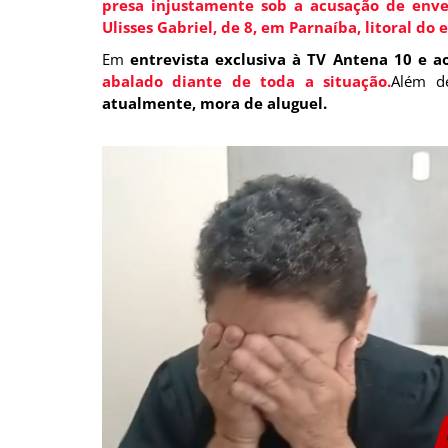
presa injustamente sob a acusação de enve
Ulisses Gabriel, de 8, em Parnaíba, litoral do 
Em
entrevista exclusiva à TV Antena 10 e a
abalado diante de toda a situação.
Além d
atualmente, mora de aluguel.