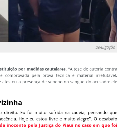
Divulgação
bstituição por medidas cautelares.
"A tese de autoria contra
e comprovada pela prova técnica e material irrefutável,
e atestou a presença de veneno no sangue do acusado: ele
vizinha
o direito. Eu fui muito sofrida na cadeia, pensando que
ocência. Hoje eu estou livre e muito alegre". O desabafo
da inocente pela Justiça do Piauí no caso em que foi