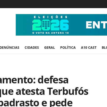
DENÚNCIAS
CIDADES
GERAL
POLÍTICA
A10 CAST
BL
amento: defesa
que atesta Terbufós
padrasto e pede