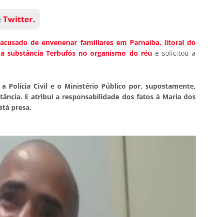
e
Twitter
.
,
acusado de envenenar familiares em Parnaíba, litoral do
da substância Terbufós no organismo do réu
e solicitou a
a a Polícia Civil e o Ministério Público por, supostamente,
ância. E atribui a responsabilidade dos fatos à Maria dos
stá presa.