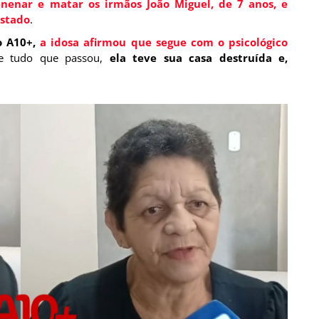
nenar e matar os irmãos João Miguel, de 7 anos, e
estado
.
o A10+,
a idosa afirmou que segue com o psicológico
e tudo que passou,
ela teve sua casa destruída e,