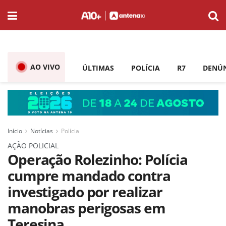
AO VIVO
ÚLTIMAS
POLÍCIA
R7
DENÚ
Início
Notícias
Polícia
AÇÃO POLICIAL
Operação Rolezinho: Polícia
cumpre mandado contra
investigado por realizar
manobras perigosas em
Teresina