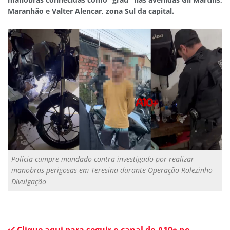
Maranhão e Valter Alencar, zona Sul da capital.
Polícia cumpre mandado contra investigado por realizar
manobras perigosas em Teresina durante Operação Rolezinho
Divulgação
✅ Clique aqui para seguir o canal do A10+ no