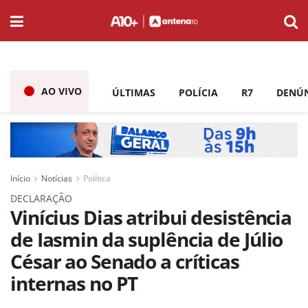
AO VIVO
ÚLTIMAS
POLÍCIA
R7
DENÚ
Início
Notícias
Política
DECLARAÇÃO
Vinícius Dias atribui desistência
de Iasmin da suplência de Júlio
César ao Senado a críticas
internas no PT