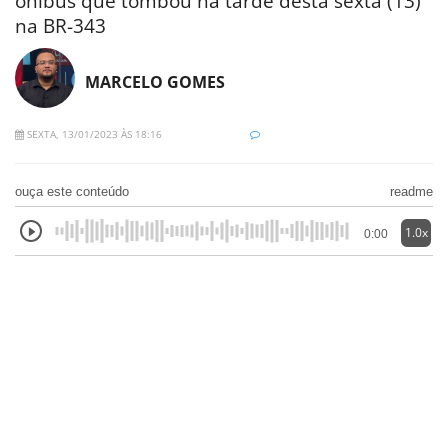
ônibus que tombou na tarde desta sexta (13)
na BR-343
MARCELO GOMES
SEXTA, 13/01/2023 ÀS 18:16
ouça este conteúdo
readme
1.0x
0:00