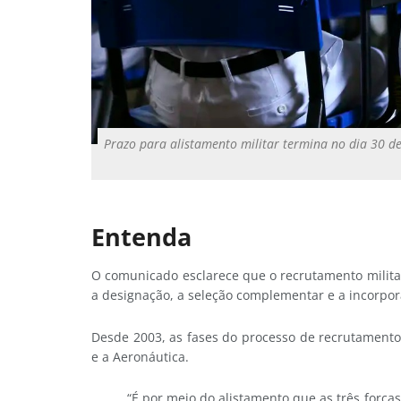
Prazo para alistamento militar termina no dia 30 d
Entenda
O comunicado esclarece que o recrutamento militar 
a designação, a seleção complementar e a incorpor
Desde 2003, as fases do processo de recrutament
e a Aeronáutica.
“É por meio do alistamento que as três forç