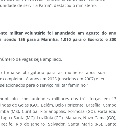
unidade de servir à Pátria”, destacou o ministério.
ento militar voluntário foi anunciado em agosto do ano
as, sendo 155 para a Marinha, 1.010 para o Exército e 300
o número de vagas seja ampliado.
ço torna-se obrigatório para as mulheres após sua
to: completar 18 anos em 2025 (nascidas em 2007) e ter
elecionados para o serviço militar feminino.”
municípios com unidades militares das três forças em 13
Lindas de Goiás (GO), Belém, Belo Horizonte, Brasília, Campo
bá (MS), Curitiba, Florianópolis, Formosa (GO), Fortaleza,
), Lagoa Santa (MG), Luziânia (GO), Manaus, Novo Gama (GO),
 Recife, Rio de Janeiro, Salvador, Santa Maria (RS), Santo