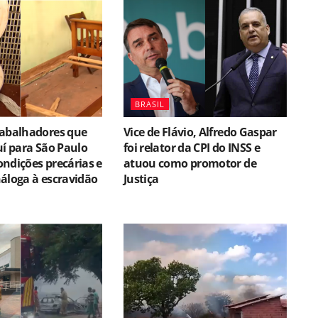
BRASIL
rabalhadores que
Vice de Flávio, Alfredo Gaspar
uí para São Paulo
foi relator da CPI do INSS e
ndições precárias e
atuou como promotor de
áloga à escravidão
Justiça