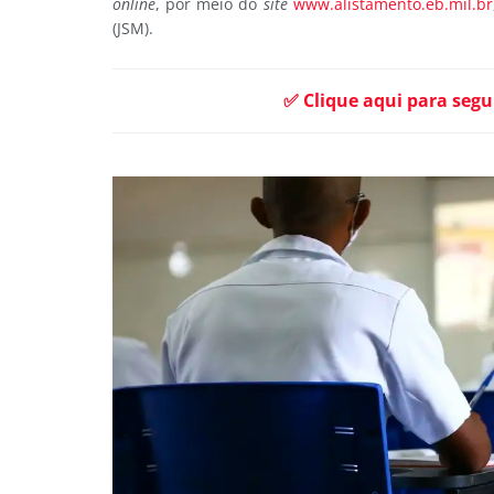
online
, por meio do
site
www.alistamento.eb.mil.br
(JSM).
✅ Clique aqui para segu