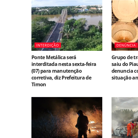
INTERDIÇÃO
DENÚNCIA
Ponte Metálica será
Grupo de t
interditada nesta sexta-feira
saiu do Pia
(07) para manutenção
denuncia co
corretiva, diz Prefeitura de
situação an
Timon