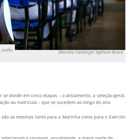
e junho
Marcelo Camargo/ Agência Brasil
se divide em cinco etapas – o alistamento, a seleção geral,
ação ou matrícula – que se sucedem ao longo do ano.
o são as mesmas tanto para a Marinha como para o Exército
as selecionam e renovam, anualmente, a maior parte de