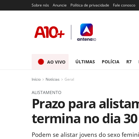
Sobre nós
Anuncie
Política de privacidade
Fale conosco
ÚLTIMAS
POLÍCIA
R7
AO VIVO
Início
Notícias
Geral
ALISTAMENTO
Prazo para alista
termina no dia 30
Podem se alistar jovens do sexo femin