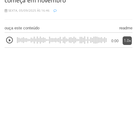
começa em novembro
SEXTA, 05/09/2025 ÀS 16:46
ouça este conteúdo
readme
1.0x
0:00