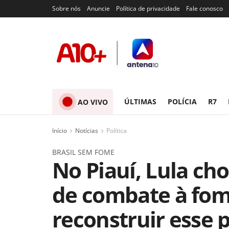
Sobre nós
Anuncie
Política de privacidade
Fale conosco
ÚLTIMAS
POLÍCIA
R7
AO VIVO
Início
Notícias
Política
BRASIL SEM FOME
No Piauí, Lula ch
de combate à fome
reconstruir esse p