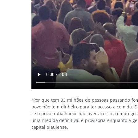
"Por que tem 33 milhões de pessoas passando fom
povo não tem dinheiro para ter acesso a comida. É
se o povo trabalhador não tiver acesso a empregos
uma medida definitiva, é provisória enquanto a ge
capital piauiense.