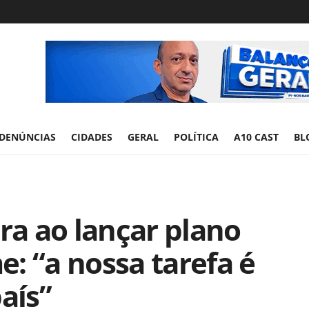
DENÚNCIAS
CIDADES
GERAL
POLÍTICA
A10 CAST
BL
ora ao lançar plano
: “a nossa tarefa é
aís”