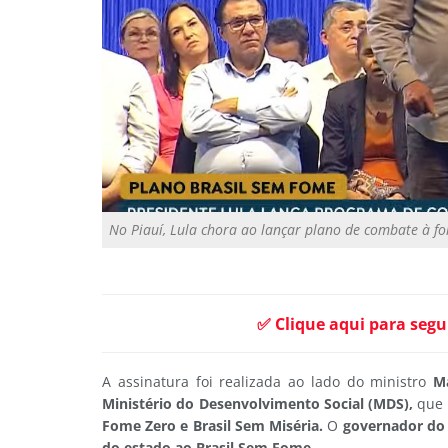
No Piauí, Lula chora ao lançar plano de combate à fom
✅ Clique aqui para segu
A assinatura foi realizada ao lado do ministro
Má
Ministério do Desenvolvimento Social (MDS),
que 
Fome Zero e Brasil Sem Miséria.
O
governador do 
do estado ao Brasil Sem Fome.