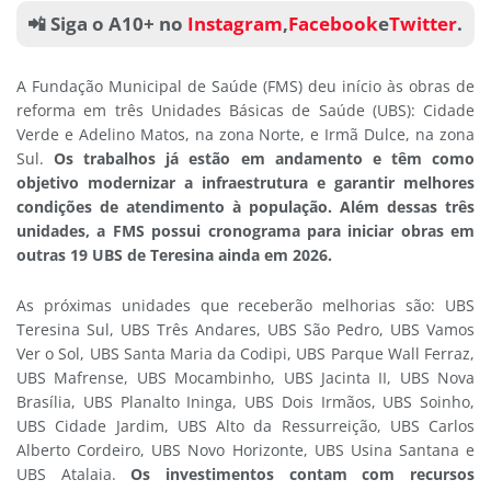
📲 Siga o A10+ no
Instagram
,
Facebook
e
Twitter
.
A Fundação Municipal de Saúde (FMS) deu início às obras de
reforma em três Unidades Básicas de Saúde (UBS): Cidade
Verde e Adelino Matos, na zona Norte, e Irmã Dulce, na zona
Sul.
Os trabalhos já estão em andamento e têm como
objetivo modernizar a infraestrutura e garantir melhores
condições de atendimento à população. Além dessas três
unidades, a FMS possui cronograma para iniciar obras em
outras 19 UBS de Teresina ainda em 2026.
As próximas unidades que receberão melhorias são: UBS
Teresina Sul, UBS Três Andares, UBS São Pedro, UBS Vamos
Ver o Sol, UBS Santa Maria da Codipi, UBS Parque Wall Ferraz,
UBS Mafrense, UBS Mocambinho, UBS Jacinta II, UBS Nova
Brasília, UBS Planalto Ininga, UBS Dois Irmãos, UBS Soinho,
UBS Cidade Jardim, UBS Alto da Ressurreição, UBS Carlos
Alberto Cordeiro, UBS Novo Horizonte, UBS Usina Santana e
UBS Atalaia.
Os investimentos contam com recursos