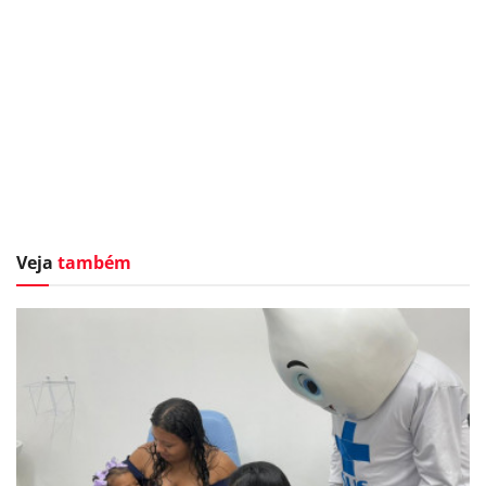
Veja
também