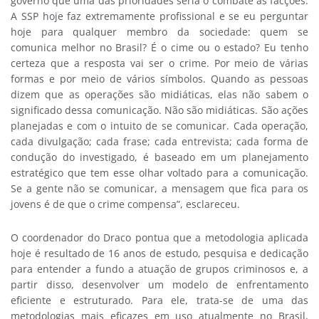
governo que uma das prioridades seria o combate às facções.
A SSP hoje faz extremamente profissional e se eu perguntar
hoje para qualquer membro da sociedade: quem se
comunica melhor no Brasil? É o cime ou o estado? Eu tenho
certeza que a resposta vai ser o crime. Por meio de várias
formas e por meio de vários símbolos. Quando as pessoas
dizem que as operações são midiáticas, elas não sabem o
significado dessa comunicação. Não são midiáticas. São ações
planejadas e com o intuito de se comunicar. Cada operação,
cada divulgação; cada frase; cada entrevista; cada forma de
condução do investigado, é baseado em um planejamento
estratégico que tem esse olhar voltado para a comunicação.
Se a gente não se comunicar, a mensagem que fica para os
jovens é de que o crime compensa”, esclareceu.
O coordenador do Draco pontua que a metodologia aplicada
hoje é resultado de 16 anos de estudo, pesquisa e dedicação
para entender a fundo a atuação de grupos criminosos e, a
partir disso, desenvolver um modelo de enfrentamento
eficiente e estruturado. Para ele, trata-se de uma das
metodologias mais eficazes em uso atualmente no Brasil,