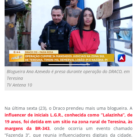
Blogueira Ana Azevedo é presa durante operação do DRACO, em
Teresina
TV Antena 10
Na última sexta (23), o Draco prendeu mais uma blogueira. A
influencer de iniciais L.G.R., conhecida como “Lalazinha”, de
19 anos, foi detida em um sítio na zona rural de Teresina, às
margens da BR-343
, onde ocorria um evento chamado
“Fazenda 3”, que reunia influenciadores digitais da cidade.