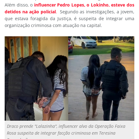
Além disso, o
influencer Pedro Lopes, o Lokinho, esteve dos
detidos na ação policial
.
Segundo as investigações, a jovem,
que estava foragida da Justiça, é suspeita de integrar uma
organização criminosa com atuação na capital.
Draco prende "Lalazinha", influencer alvo da Operação Faixa
Rosa suspeita de integrar facção criminosa em Teresina