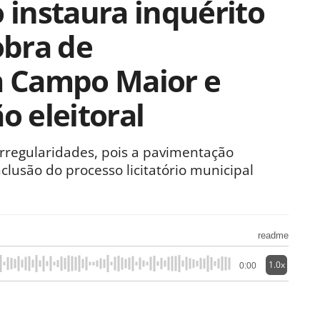
o instaura inquérito
obra de
 Campo Maior e
o eleitoral
rregularidades, pois a pavimentação
usão do processo licitatório municipal
readme
1.0x
0:00