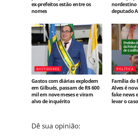
ex-prefeitos estão entre os
nordestino 
nomes
deputado A
BASTIDORES
POLÍTICA
Gastos com diárias explodem
Família do 
em Gilbués, passam de R$ 600
Alves é no
mil em nove meses e viram
fake news e
alvo de inquérito
levar o caso
Dê sua opinião: