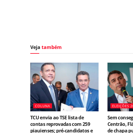
Veja
também
COLUNA
ELEIÇÕES 2
TCU envia ao TSE lista de
Sem conseg
contas reprovadas com 259
Centrão, Fl
piauienses; pré-candidatos e
de chapa p