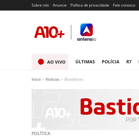
Sobre nós
Anuncie
Política de privacidade
Fale conosco
ÚLTIMAS
POLÍCIA
R7
AO VIVO
Início
Notícias
Bastidores
POLÍTICA