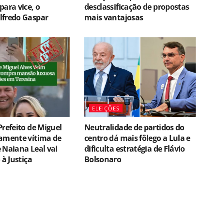
para vice, o
desclassificação de propostas
lfredo Gaspar
mais vantajosas
ELEIÇÕES
Prefeito de Miguel
Neutralidade de partidos do
vamente vítima de
centro dá mais fôlego a Lula e
 Naiana Leal vai
dificulta estratégia de Flávio
 à Justiça
Bolsonaro