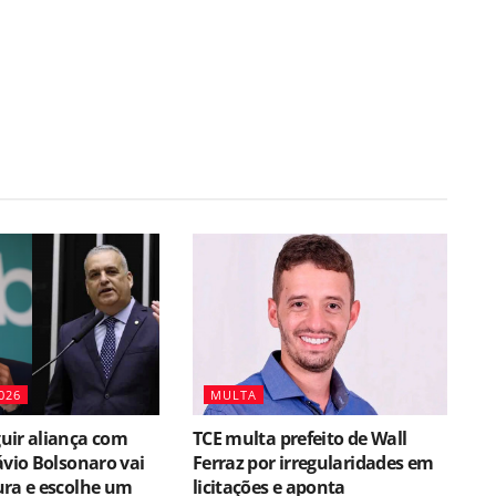
026
MULTA
uir aliança com
TCE multa prefeito de Wall
ávio Bolsonaro vai
Ferraz por irregularidades em
ura e escolhe um
licitações e aponta