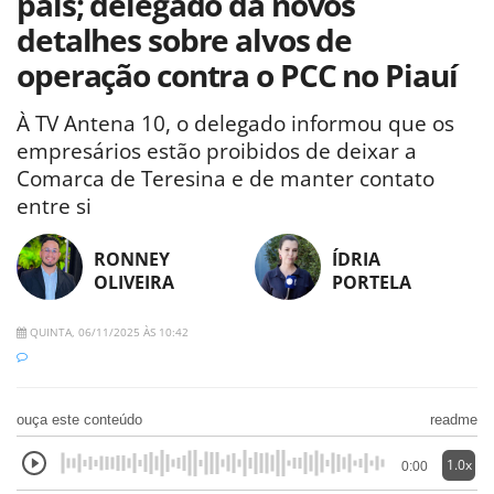
país; delegado dá novos
detalhes sobre alvos de
operação contra o PCC no Piauí
À TV Antena 10, o delegado informou que os
empresários estão proibidos de deixar a
Comarca de Teresina e de manter contato
entre si
RONNEY
ÍDRIA
OLIVEIRA
PORTELA
QUINTA, 06/11/2025 ÀS 10:42
ouça este conteúdo
readme
1.0x
0:00