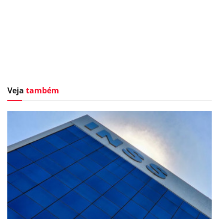
Veja
também