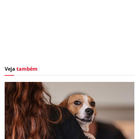
Veja
também