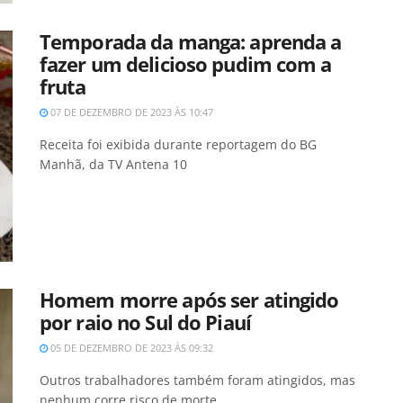
Temporada da manga: aprenda a
fazer um delicioso pudim com a
fruta
07 DE DEZEMBRO DE 2023 ÀS 10:47
Receita foi exibida durante reportagem do BG
Manhã, da TV Antena 10
Homem morre após ser atingido
por raio no Sul do Piauí
05 DE DEZEMBRO DE 2023 ÀS 09:32
Outros trabalhadores também foram atingidos, mas
nenhum corre risco de morte