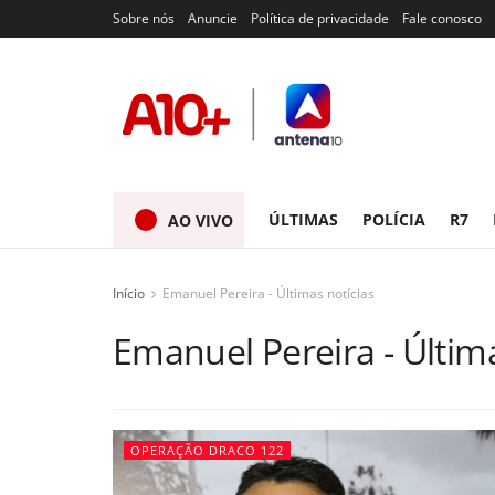
Sobre nós
Anuncie
Política de privacidade
Fale conosco
ÚLTIMAS
POLÍCIA
R7
AO VIVO
Início
Emanuel Pereira - Últimas notícias
Emanuel Pereira - Última
OPERAÇÃO DRACO 122