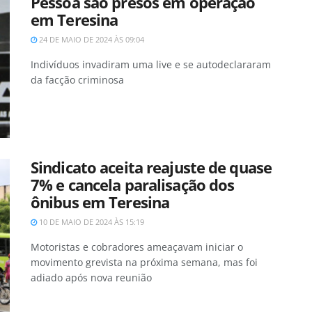
Pessoa são presos em operação
em Teresina
24 DE MAIO DE 2024 ÀS 09:04
Indivíduos invadiram uma live e se autodeclararam
da facção criminosa
Sindicato aceita reajuste de quase
7% e cancela paralisação dos
ônibus em Teresina
10 DE MAIO DE 2024 ÀS 15:19
Motoristas e cobradores ameaçavam iniciar o
movimento grevista na próxima semana, mas foi
adiado após nova reunião