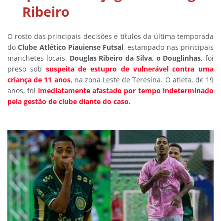
Ribeiro
O rosto das principais decisões e títulos da última temporada
do
Clube Atlético Piauiense Futsal
, estampado nas principais
manchetes locais.
Douglas Ribeiro da Silva, o Douglinhas,
foi
preso sob
suspeita de estupro de vulnerável contra uma
criança de 11 anos
, na zona Leste de Teresina. O atleta, de 19
anos, foi
imediatamente afastado por tempo indeterminado
pela gestão de clube diante do caso.