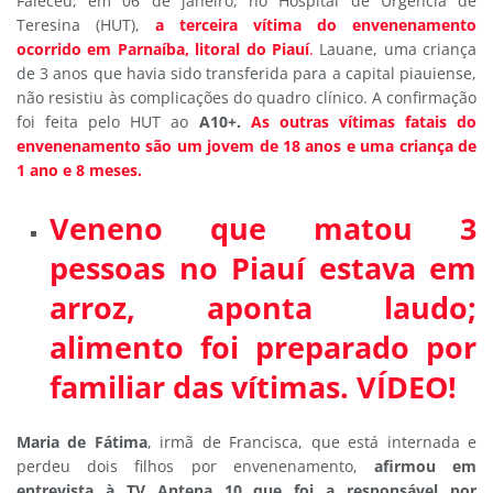
Faleceu, em 06 de janeiro, no Hospital de Urgência de
Teresina (HUT),
a terceira vítima do envenenamento
ocorrido em Parnaíba, litoral do Piauí
.
Lauane, uma criança
de 3 anos que havia sido transferida para a capital piauiense,
não resistiu às complicações do quadro clínico. A confirmação
foi feita pelo HUT ao
A10+.
As outras vítimas fatais do
envenenamento são um jovem de 18 anos e uma criança de
1 ano e 8 meses.
Veneno que matou 3
pessoas no Piauí estava em
arroz, aponta laudo;
alimento foi preparado por
familiar das vítimas. VÍDEO!
Maria de Fátima
, irmã de Francisca, que está internada e
perdeu dois filhos por envenenamento,
afirmou em
entrevista à TV Antena 10 que foi a responsável por