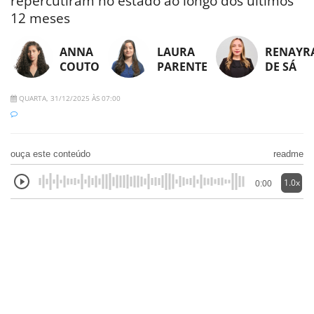
repercutiram no estado ao longo dos últimos
12 meses
ANNA
LAURA
RENAYR
COUTO
PARENTE
DE SÁ
QUARTA, 31/12/2025 ÀS 07:00
ouça este conteúdo
readme
1.0x
0:00