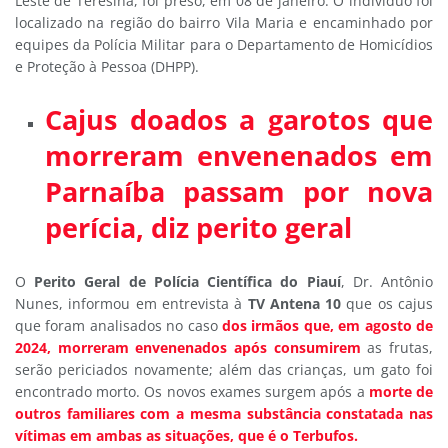
Leste de Teresina, foi preso, em 08 de janeiro. O indivíduo foi
localizado na região do bairro Vila Maria e encaminhado por
equipes da Polícia Militar para o Departamento de Homicídios
e Proteção à Pessoa (DHPP).
Cajus doados a garotos que
morreram envenenados em
Parnaíba passam por nova
perícia, diz perito geral
O
Perito Geral de Polícia Científica do Piauí
, Dr. Antônio
Nunes, informou em entrevista à
TV Antena 10
que os cajus
que foram analisados no caso
dos irmãos que, em agosto de
2024, morreram envenenados após consumirem
as frutas,
serão periciados novamente; além das crianças, um gato foi
encontrado morto. Os novos exames surgem após a
morte de
outros familiares com a mesma substância constatada nas
vítimas em ambas as situações, que é o Terbufos.